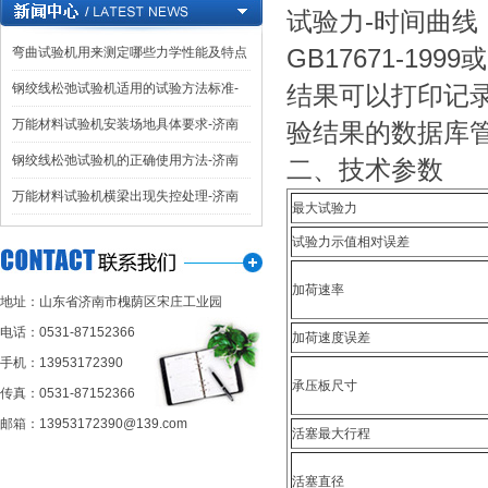
试验力-时间曲
GB17671-19
弯曲试验机用来测定哪些力学性能及特点
钢绞线松弛试验机适用的试验方法标准-
结果可以打印记
万能材料试验机安装场地具体要求-济南
验结果的数据库
钢绞线松弛试验机的正确使用方法-济南
二、技术参数
万能材料试验机横梁出现失控处理-济南
最大试验力
试验力示值相对误差
加荷速率
地址：山东省济南市槐荫区宋庄工业园
电话：0531-87152366
加荷速度误差
手机：13953172390
承压板尺寸
传真：0531-87152366
邮箱：13953172390@139.com
活塞最大行程
活塞直径